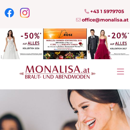
+43 1 5979705

office@monalisa.at
