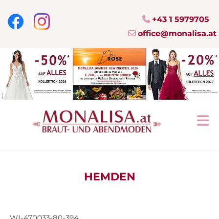
+43 1 5979705

office@monalisa.at

HEMDEN
WI-470033-80-394